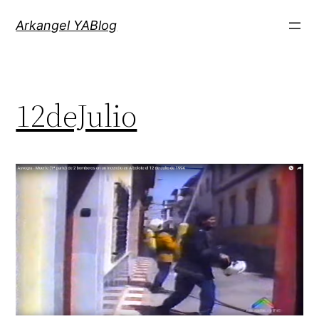
Saltar
Arkangel YABlog
al
contenido
12deJulio