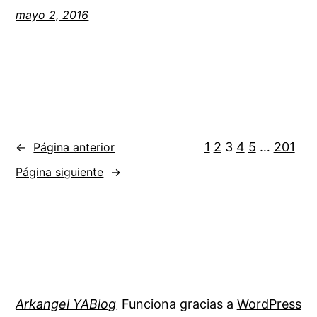
mayo 2, 2016
1
2
3
4
5
…
201
←
Página anterior
Página siguiente
→
Arkangel YABlog
Funciona gracias a
WordPress