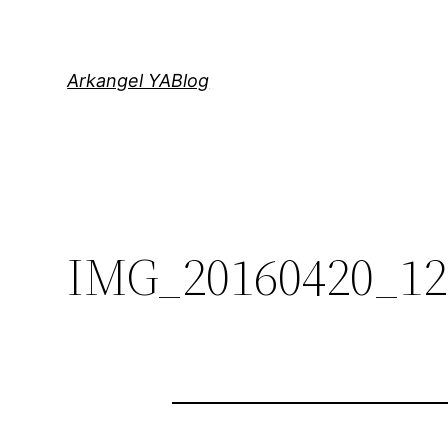
Saltar
al
contenido
Arkangel YABlog
IMG_20160420_12