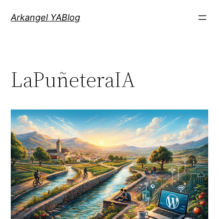
Saltar
Arkangel YABlog
al
contenido
LaPuñeteraIA