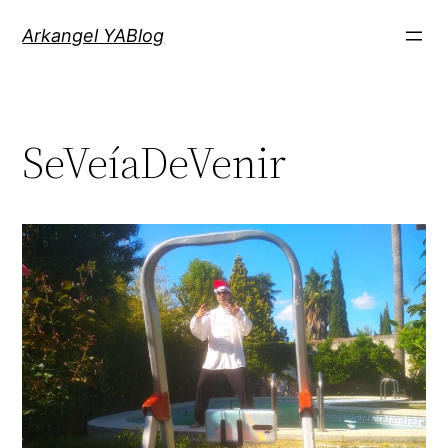
Saltar
Arkangel YABlog
al
contenido
SeVeíaDeVenir