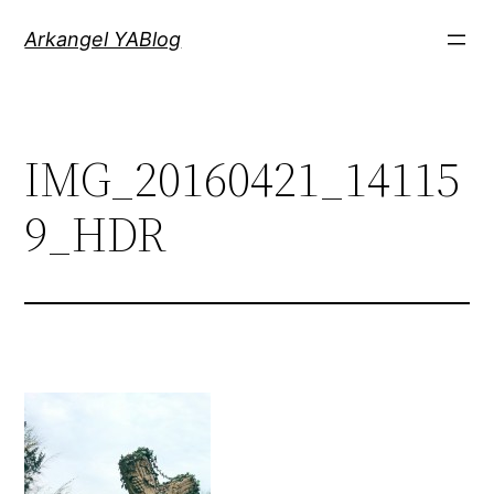
Saltar
Arkangel YABlog
al
contenido
IMG_20160421_14115
9_HDR