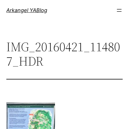
Saltar
Arkangel YABlog
al
contenido
IMG_20160421_11480
7_HDR