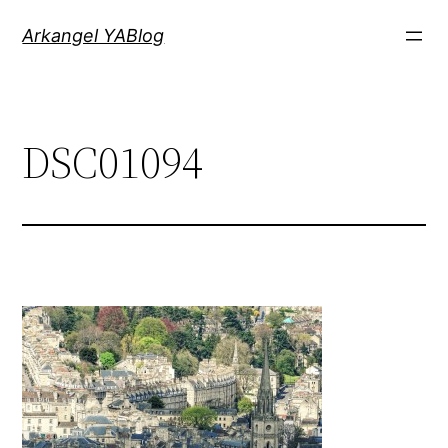
Saltar
Arkangel YABlog
al
contenido
DSC01094