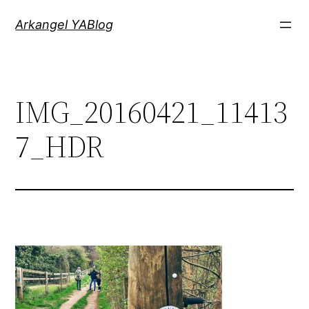
Saltar
Arkangel YABlog
al
contenido
IMG_20160421_11413
7_HDR