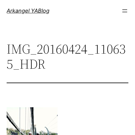
Saltar
Arkangel YABlog
al
contenido
IMG_20160424_11063
5_HDR