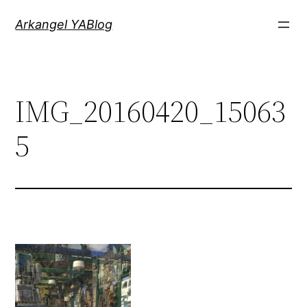
Saltar
Arkangel YABlog
al
contenido
IMG_20160420_15063
5