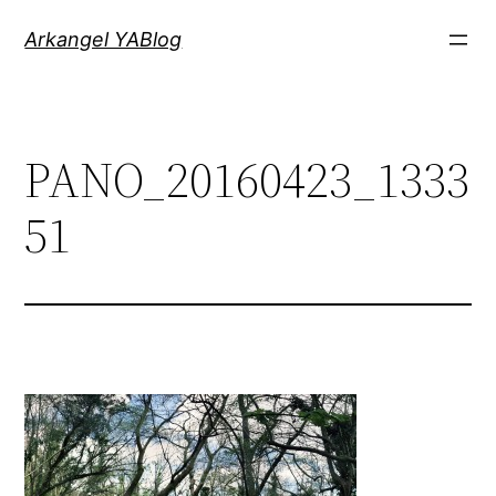
Saltar
Arkangel YABlog
al
contenido
PANO_20160423_1333
51