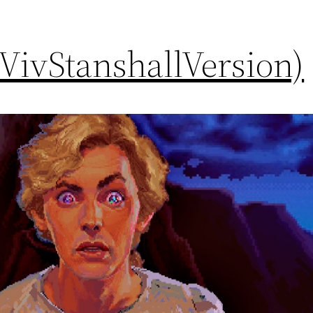
(VivStanshallVersion)