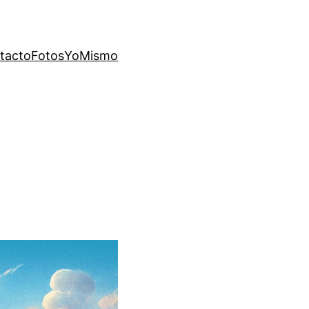
tacto
Fotos
YoMismo