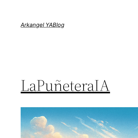
Saltar
al
contenido
Arkangel YABlog
LaPuñeteraIA