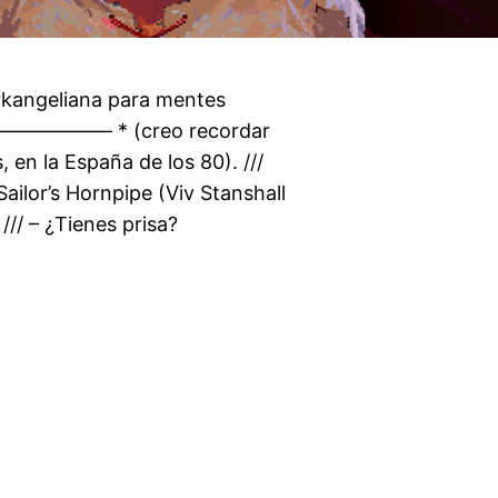
arkangeliana para mentes
——— * (creo recordar
 en la España de los 80). ///
Sailor’s Hornpipe (Viv Stanshall
// – ¿Tienes prisa?