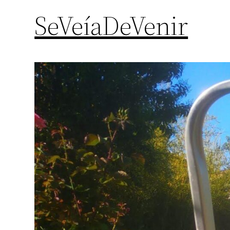
SeVeíaDeVenir