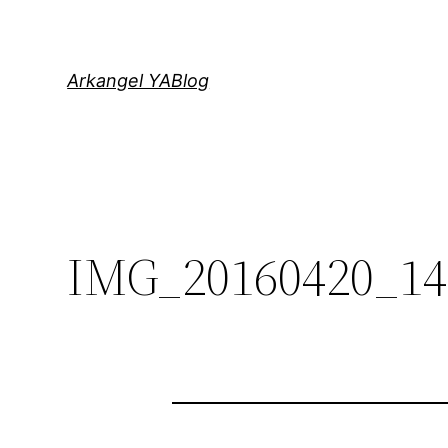
Saltar
al
contenido
Arkangel YABlog
IMG_20160420_14