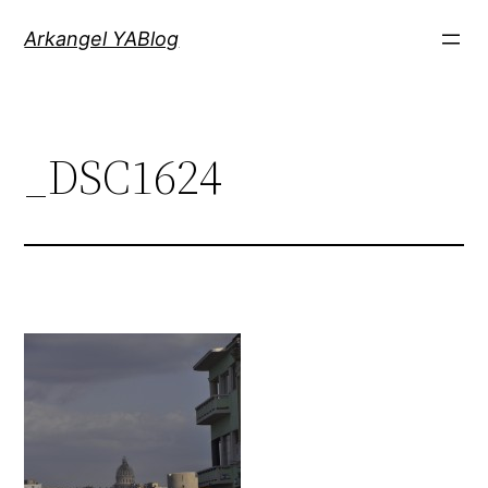
Saltar
Arkangel YABlog
al
contenido
_DSC1624