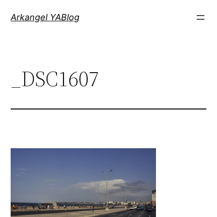
Saltar
Arkangel YABlog
al
contenido
_DSC1607