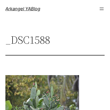
Saltar
Arkangel YABlog
al
contenido
_DSC1588