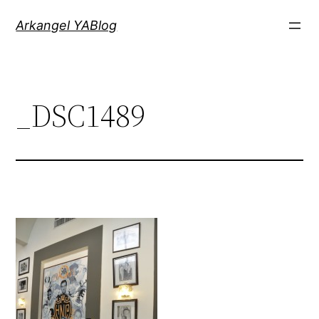
Saltar
Arkangel YABlog
al
contenido
_DSC1489