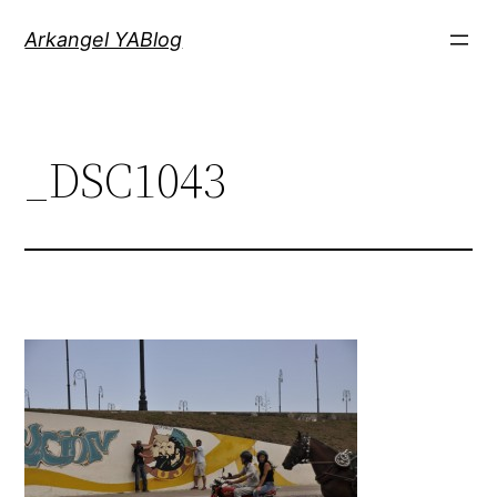
Saltar
Arkangel YABlog
al
contenido
_DSC1043