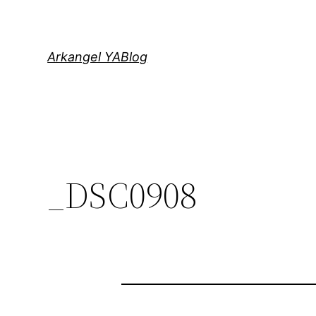
Saltar
al
contenido
Arkangel YABlog
_DSC0908