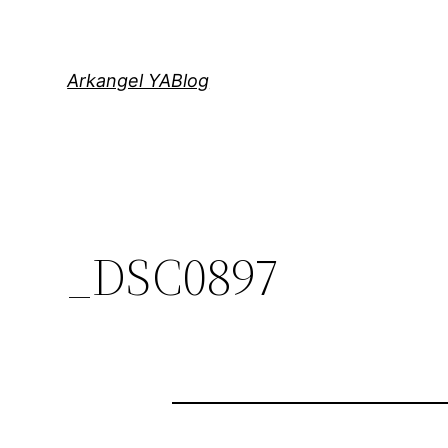
Saltar
al
contenido
Arkangel YABlog
_DSC0897