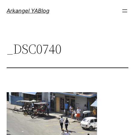
Saltar
Arkangel YABlog
al
contenido
_DSC0740