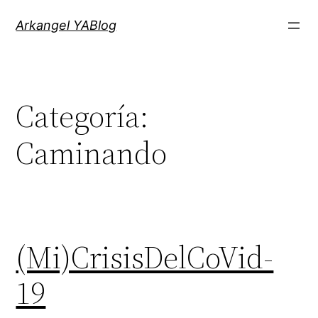
Saltar
Arkangel YABlog
al
contenido
Categoría:
Caminando
(Mi)CrisisDelCoVid-
19