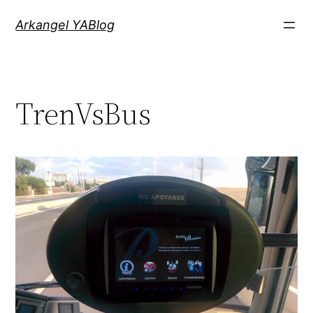
Saltar
Arkangel YABlog
al
contenido
TrenVsBus