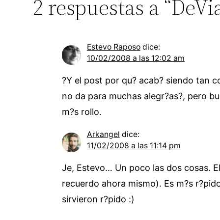
2 respuestas a “DeVi
Estevo Raposo
dice:
10/02/2008 a las 12:02 am
?Y el post por qu? acab? siendo tan co
no da para muchas alegr?as?, pero bue
m?s rollo.
Arkangel
dice:
11/02/2008 a las 11:14 pm
Je, Estevo… Un poco las dos cosas. El
recuerdo ahora mismo). Es m?s r?pido
sirvieron r?pido :)