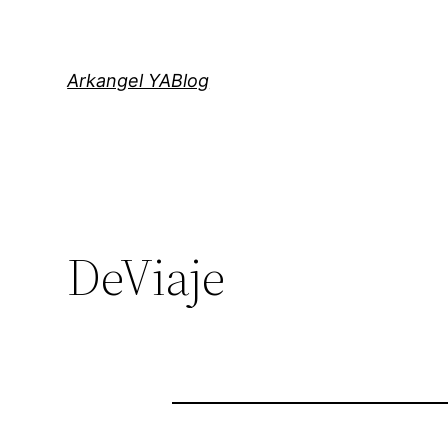
Saltar
al
contenido
Arkangel YABlog
DeViaje