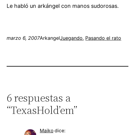
Le habló un arkángel con manos sudorosas.
marzo 6, 2007
Arkangel
Juegando
, 
Pasando el rato
6 respuestas a
“TexasHold’em”
Maiko
dice: