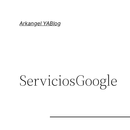
Saltar
al
contenido
Arkangel YABlog
ServiciosGoogle