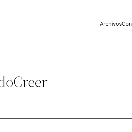
Archivos
Con
doCreer