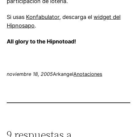
participación de lotería.
Si usas
Konfabulator
, descarga el
widget del
Hipnosapo
.
All glory to the Hipnotoad!
noviembre 18, 2005
Arkangel
Anotaciones
9 respuestas a