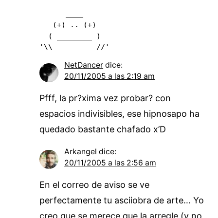
      ____  

   (+) .. (+)

  ( ________ )

'\\          //'
NetDancer
dice:
20/11/2005 a las 2:19 am
Pfff, la pr?xima vez probar? con
espacios indivisibles, ese hipnosapo ha
quedado bastante chafado x’D
Arkangel
dice:
20/11/2005 a las 2:56 am
En el correo de aviso se ve
perfectamente tu asciiobra de arte… Yo
creo que se merece que la arregle (y no