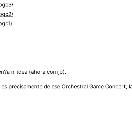
ogc3/
ogc2/
ogc1/
n?a ni idea (ahora corrijo).
a es precisamente de ese
Orchestral Game Concert
, 