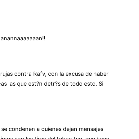
chanannaaaaaaan!!
rujas contra Rafv, con la excusa de haber
s las que est?n detr?s de todo esto. Si
e se condenen a quienes dejan mensajes
mos son las tiras del tebeo tvo, que hace