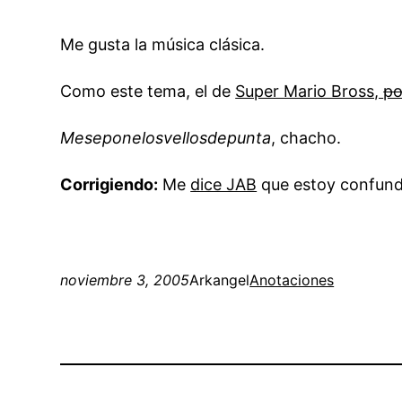
Me gusta la música clásica.
Como este tema, el de
Super Mario Bross,
po
Meseponelosvellosdepunta
, chacho.
Corrigiendo:
Me
dice JAB
que estoy confundi
noviembre 3, 2005
Arkangel
Anotaciones