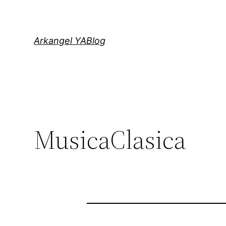
Saltar
al
contenido
Arkangel YABlog
MusicaClasica