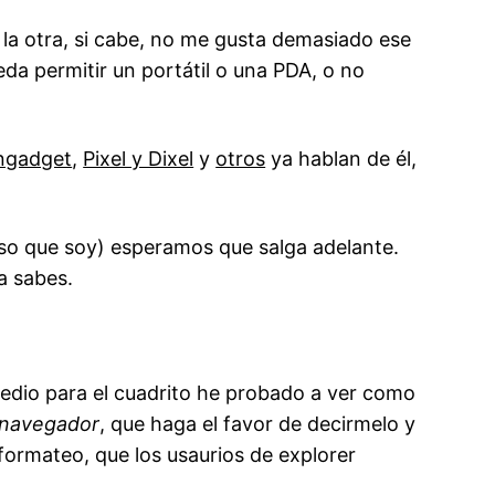
 la otra, si cabe, no me gusta demasiado ese
eda permitir un portátil o una PDA, o no
ngadget
,
Pixel y Dixel
y
otros
ya hablan de él,
uso que soy) esperamos que salga adelante.
a sabes.
edio para el cuadrito he probado a ver como
 navegador
, que haga el favor de decirmelo y
 formateo, que los usaurios de explorer