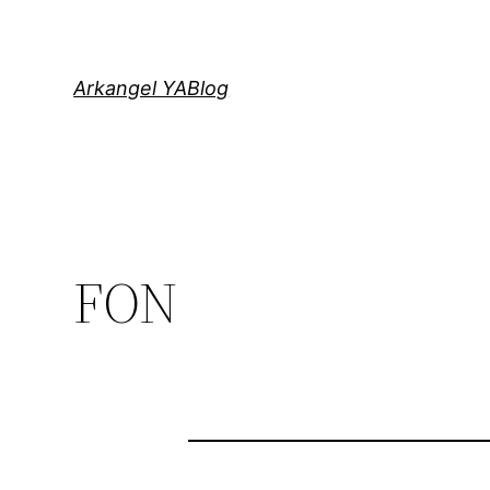
Saltar
al
contenido
Arkangel YABlog
FON