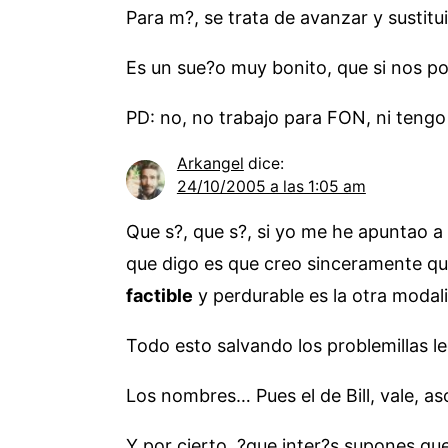
Para m?, se trata de avanzar y sustitu
Es un sue?o muy bonito, que si nos po
PD: no, no trabajo para FON, ni tengo 
Arkangel
dice:
24/10/2005 a las 1:05 am
Que s?, que s?, si yo me he apuntao a 
que digo es que creo sinceramente que
factible
y perdurable es la otra modali
Todo esto salvando los problemillas le
Los nombres… Pues el de Bill, vale, a
Y por cierto, ?que inter?s supones que