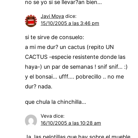
no se yo si se llevar?an bien…
Javi Moya
dice:
15/10/2005 a las 3:46 pm
si te sirve de consuelo:
a mi me dur? un cactus (repito UN
CACTUS -especie resistente donde las
haya-) un par de semanas ! snif snif… :)
y el bonsai… ufff…. pobrecillo .. no me
dur? nada.
que chula la chinchilla…
Veva
dice:
16/10/2005 a las 10:28 am
Ja, las pelotillas que hay sobre el mueble