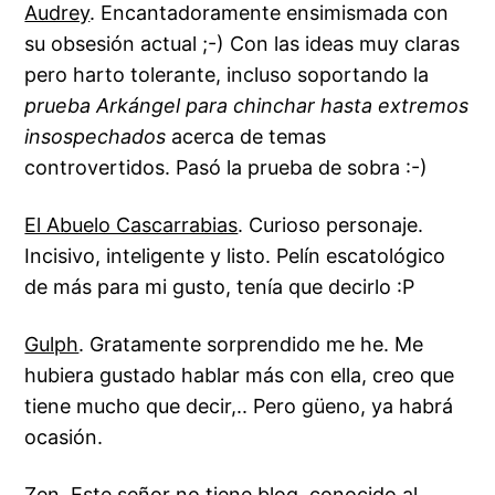
Audrey
. Encantadoramente ensimismada con
su
obsesión actual
;-) Con las ideas muy claras
pero harto tolerante, incluso soportando la
prueba Arkángel para chinchar hasta extremos
insospechados
acerca de temas
controvertidos. Pasó la prueba de sobra :-)
El Abuelo Cascarrabias
. Curioso personaje.
Incisivo, inteligente y
listo
. Pelín escatológico
de más para mi gusto, tenía que decirlo :P
Gulph
. Gratamente sorprendido me he. Me
hubiera gustado hablar más con ella, creo que
tiene mucho que decir,.. Pero güeno, ya habrá
ocasión.
Zen
. Este señor no tiene blog, conocido al