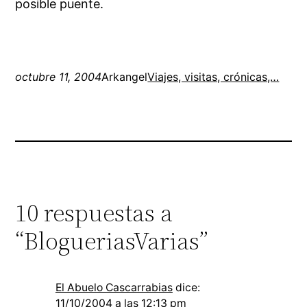
posible puente.
octubre 11, 2004
Arkangel
Viajes, visitas, crónicas,…
10 respuestas a
“BlogueriasVarias”
El Abuelo Cascarrabias
dice:
11/10/2004 a las 12:13 pm