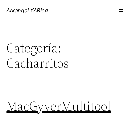
Saltar
Arkangel YABlog
al
contenido
Categoría:
Cacharritos
MacGyverMultitool