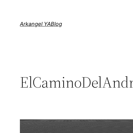
Saltar
al
contenido
Arkangel YABlog
ElCaminoDelAndro