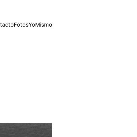
tacto
Fotos
YoMismo