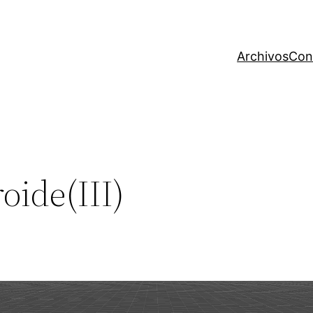
Archivos
Con
ide(III)