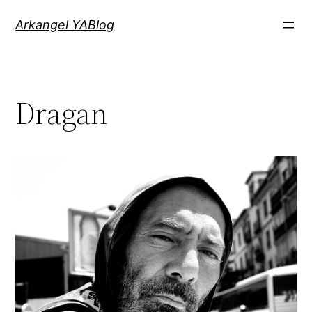
Saltar
Arkangel YABlog
al
contenido
Dragan