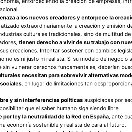
economía, entorpeciendo la creación de empresas, int
acional.
enaza a los nuevos creadores y entorpece la creació
tizado extraordinariamente la creación y emisión de
ustrias culturales tradicionales, sino de multitud de
jadores,
tienen derecho a vivir de su trabajo con nu
sus creaciones. Intentar sostener con cambios legisla
 no es ni justo ni realista. Si su modelo de negocio s
le sin vulnerar derechos fundamentales, deberían bus
ulturales necesitan para sobrevivir alternativas mod
 sociales
, en lugar de limitaciones tan desproporcion
bre y sin interferencias políticas
auspiciadas por se
sibilitar que el saber humano siga siendo libre.
 por ley la neutralidad de la Red en España
, ante cu
a economía sostenible y realista de cara al futuro.