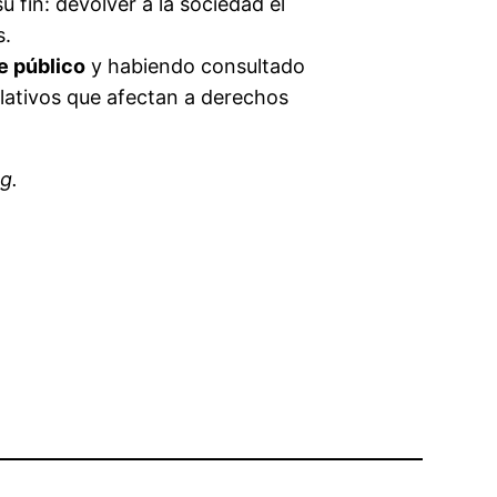
u fin: devolver a la sociedad el
s.
e público
y habiendo consultado
slativos que afectan a derechos
g.