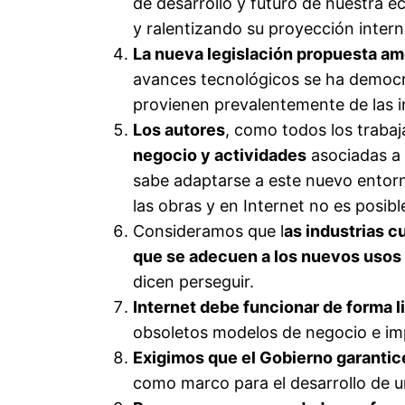
de desarrollo y futuro de nuestra 
y ralentizando su proyección intern
La nueva legislación propuesta am
avances tecnológicos se ha democra
provienen prevalentemente de las ind
Los autores
, como todos los traba
negocio y actividades
asociadas a 
sabe adaptarse a este nuevo entorno
las obras y en Internet no es posib
Consideramos que l
as industrias c
que se adecuen a los nuevos usos
dicen perseguir.
Internet debe funcionar de forma li
obsoletos modelos de negocio e impo
Exigimos que el Gobierno garantice
como marco para el desarrollo de un