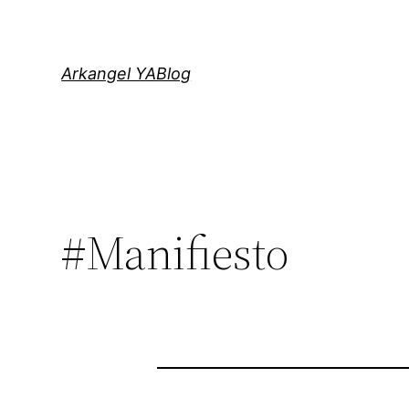
Saltar
al
contenido
Arkangel YABlog
#Manifiesto