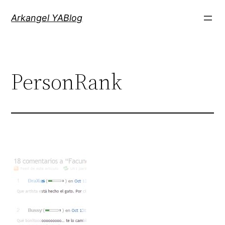
Saltar
Arkangel YABlog
al
contenido
PersonRank