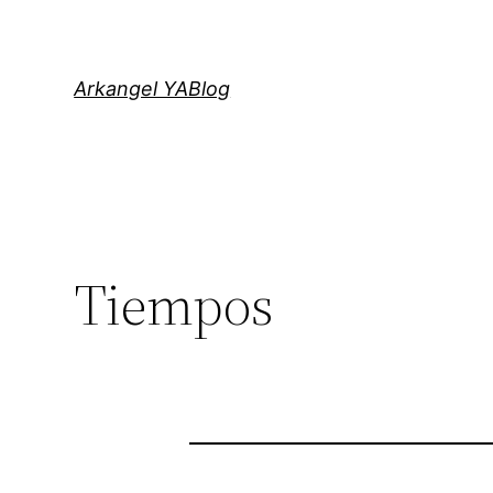
Saltar
al
contenido
Arkangel YABlog
Tiempos