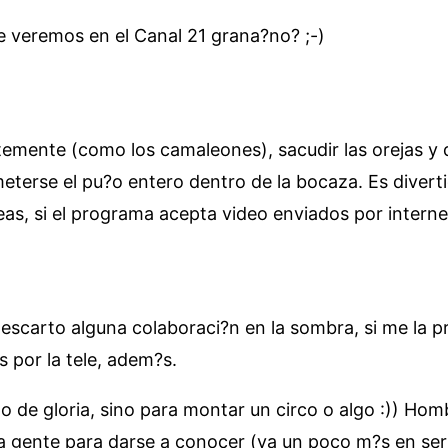
e veremos en el Canal 21 grana?no? ;-)
mente (como los camaleones), sacudir las orejas y do
eterse el pu?o entero dentro de la bocaza. Es divert
deas, si el programa acepta video enviados por intern
escarto alguna colaboraci?n en la sombra, si me la p
 por la tele, adem?s.
o de gloria, sino para montar un circo o algo :)) Hom
a gente para darse a conocer (ya un poco m?s en seri