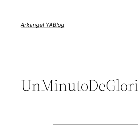
Saltar
al
contenido
Arkangel YABlog
UnMinutoDeGlori