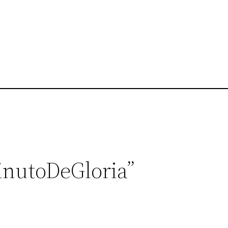
inutoDeGloria”