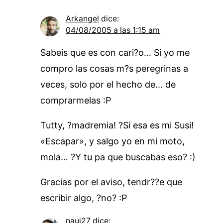
Arkangel
dice:
04/08/2005 a las 1:15 am
Sabeis que es con cari?o… Si yo me
compro las cosas m?s peregrinas a
veces, solo por el hecho de… de
comprarmelas :P
Tutty, ?madremia! ?Si esa es mi Susi!
«Escapar», y salgo yo en mi moto,
mola… ?Y tu pa que buscabas eso? :)
Gracias por el aviso, tendr??e que
escribir algo, ?no? :P
nauj27
dice: