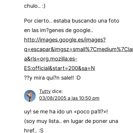
chulo.. :)
Por cierto.. estaba buscando una foto
en las im?genes de google..
http://images.google.es/images?
q=escapar&imgsz=small%7Cmedium%7Clarg
a&rls=org.mozilla:es-
ES:official&start=200&sa=N
??y mira qui?n sale!! :D
Tutty
dice:
03/08/2005 a las 10:50 pm
uy! se me ha ido un «poco pa’ll?»!
(soy muy lista.. en lugar de poner una
href.. :S