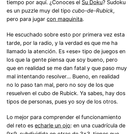
tiempo por aquí. ¿Conoces el
Su Doku
? Sudoku
es un puzzle muy del tipo
cubo-de-Rubick
,
pero para jugar
con maquinita
.
He escuchado sobre esto por primera vez esta
tarde, por
la radio
, y la verdad es que me ha
llamado la atención. Es «ese» tipo de juegos en
los que la gente piensa que soy bueno, pero
que en realidad se me dan fatal y que paso muy
mal intentando resolver… Bueno, en realidad
no lo paso tan mal, pero no soy de los que
resuelven el cubo de Rubick. Ya sabes, hay dos
tipos de personas, pues yo soy de los otros.
Lo mejor para comprender el funcionamiento
del reto es
echarle un ojo
: en una cuadrícula de
9×9, subdividida en otras de 3×3, tienes que