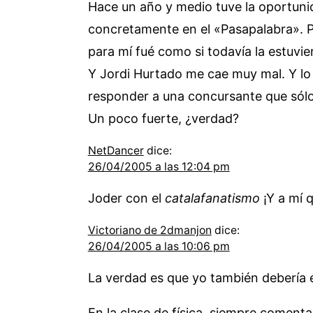
Hace un año y medio tuve la oportunid
concretamente en el «Pasapalabra». Pu
para mí fué como si todavía la estuvier
Y Jordi Hurtado me cae muy mal. Y lo
responder a una concursante que sólo
Un poco fuerte, ¿verdad?
NetDancer
dice:
26/04/2005 a las 12:04 pm
Joder con el
catalafanatismo
¡Y a mí q
Victoriano de 2dmanjon
dice:
26/04/2005 a las 10:06 pm
La verdad es que yo también debería e
En la clase de física, siempre coment