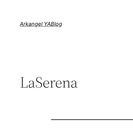
Saltar
al
contenido
Arkangel YABlog
LaSerena