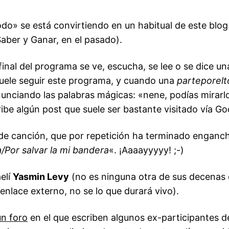
odo» se está convirtiendo en un habitual de este blo
Saber y Ganar, en el pasado).
inal del programa se ve, escucha, se lee o se dice un
suele seguir este programa, y cuando una
parteporel
unciando las palabras mágicas: «nene, podías mirarlo
ribe algún post que suele ser bastante visitado vía Go
de canción, que por repetición ha terminado engan
/Por salvar la mi bandera
«. ¡Aaaayyyyy! ;-)
aelí
Yasmin Levy
(no es ninguna otra de sus decenas d
enlace externo, no se lo que durará vivo).
un foro
en el que escriben algunos ex-participantes d