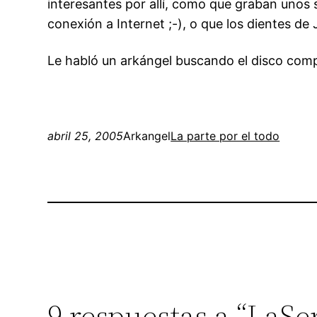
interesantes por allí, como que graban unos s
conexión a Internet ;-), o que los dientes d
Le habló un arkángel buscando el disco comp
abril 25, 2005
Arkangel
La parte por el todo
9 respuestas a “LaSe