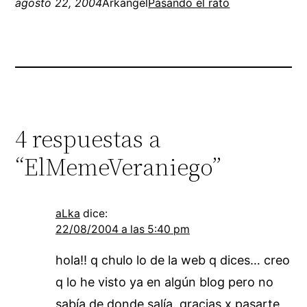
agosto 22, 2004
Arkangel
Pasando el rato
4 respuestas a
“ElMemeVeraniego”
aLka
dice:
22/08/2004 a las 5:40 pm
hola!! q chulo lo de la web q dices… creo
q lo he visto ya en algún blog pero no
sabía de donde salía. gracias x pasarte