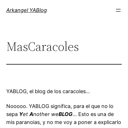
Saltar
Arkangel YABlog
al
contenido
MasCaracoles
YABLOG, el blog de los caracoles…
Nooooo. YABLOG significa, para el que no lo
sepa
Y
et
A
nother we
BLOG
… Esto es una de
mis paranoias, y no me voy a poner a explicarlo