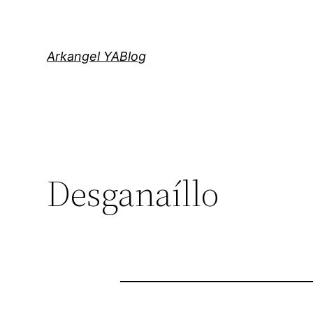
Saltar
al
contenido
Arkangel YABlog
Desganaíllo