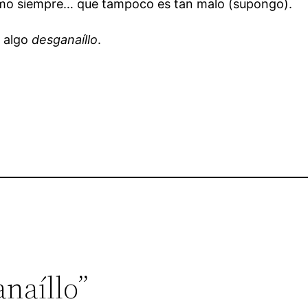
como siempre… que tampoco es tan malo (supongo).
y algo
desganaíllo
.
anaíllo”