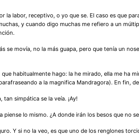
 la labor, receptivo, o yo que se. El caso es que par
abía muchas, y cuando digo muchas me refiero a un múl
nción.
 más se movía, no la más guapa, pero que tenía un 
o que habitualmente hago: la he mirado, ella me ha mi
e (parafraseando a la magnifica Mandragora). En fin, 
 tan simpática se la veía. ¡Ay!
lla piense lo mismo. ¿A donde irán los besos que no s
guro. Y si no la veo, es que uno de los renglones tor