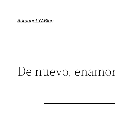
Saltar
al
contenido
Arkangel YABlog
De nuevo, enamo