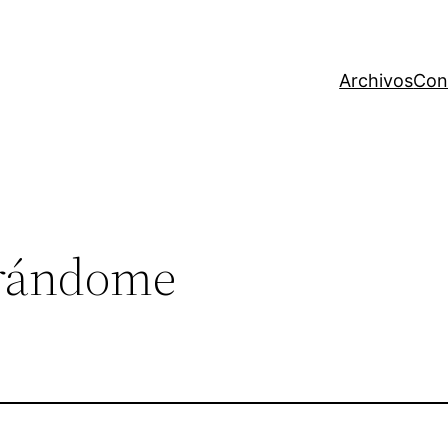
Archivos
Con
rándome