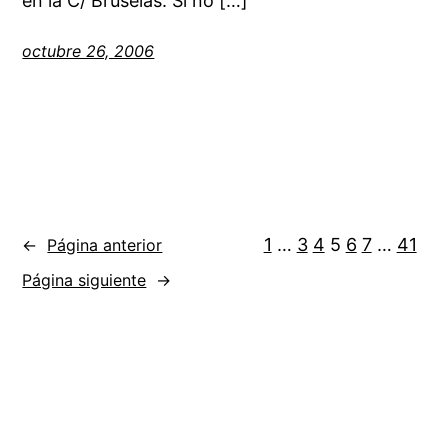
en la C/ Bruselas. Si no […]
octubre 26, 2006
1
…
3
4
5
6
7
…
41
←
Página anterior
Página siguiente
→