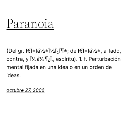
Paranoia
(Del gr. Ï€Î±Ïá½±Î½Î¿Î¹Î±; de Ï€Î±Ïá½±, al lado,
contra, y Î½á½¹Î¿Ï‚, espíritu). 1. f. Perturbación
mental fijada en una idea o en un orden de
ideas.
octubre 27, 2006