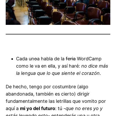
Cada un
o
a habla de la
feria
WordCamp
como le va en ella, y así haré:
no dice más
la lengua que lo que siente el corazón
.
De hecho, tengo por costumbre (algo
abandonada, también es cierto) dirigir
fundamentalmente las letrillas que vomito por
aquí a
mi yo del futuro
: tú
-que no eres yo y
estás leyendo esto-
entenderás una u otra