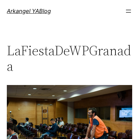
Saltar
Arkangel YABlog
al
contenido
LaFiestaDeWPGranad
a