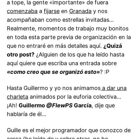
a tope, la gente «importante» de fuera
comenzaba
a
fijarse
en
Granada
y nos
acompañaban como estrellas invitadas…
Realmente, momentos de trabajo muy bonitos
en toda esta parte previa de organización en la
que no entraré en más detalles aquí.
¿Quizá
otro post?
¿Alguien de los que ha leído hasta
aquí quiere que escriba una entrada sobre
«como creo que se organizó esto»
? :P
Hasta Guillermo y yo nos animamos
a dar una
charleta
animados por la euforia colectiva…
¡Ah!
Guillermo
@FlewPS
García
, dije que
hablaría de él…
Guille es el mejor programador que conozco de
cerca (he leído de y sobre otras, no he