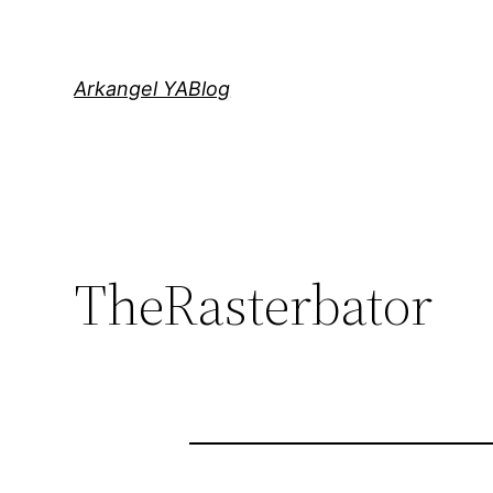
Saltar
al
contenido
Arkangel YABlog
TheRasterbator