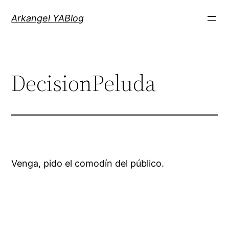
Saltar
Arkangel YABlog
al
contenido
DecisionPeluda
Venga, pido el comodín del público.